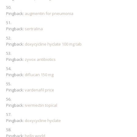
Pingback:
augmentin for pneumonia
Pingback:
sertralina
Pingback:
doxycycline hyclate 100 mg tab
Pingback:
zyvox antibiotics
Pingback:
diflucan 150 mg
Pingback:
vardenafil price
Pingback:
ivermectin topical
Pingback:
doxycycline hyclate
Pingback:
hello world