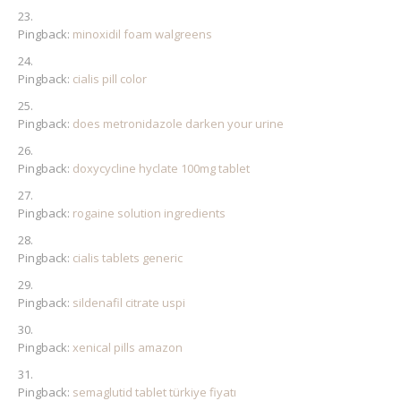
Pingback:
minoxidil foam walgreens
Pingback:
cialis pill color
Pingback:
does metronidazole darken your urine
Pingback:
doxycycline hyclate 100mg tablet
Pingback:
rogaine solution ingredients
Pingback:
cialis tablets generic
Pingback:
sildenafil citrate uspi
Pingback:
xenical pills amazon
Pingback:
semaglutid tablet türkiye fiyatı