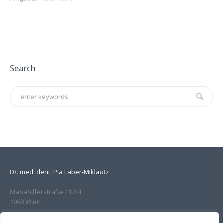
Search
Dr. med. dent. Pia Faber-Miklautz
Mariahilferstraße 117/4
1060 Wien
Alle Kassen und privat