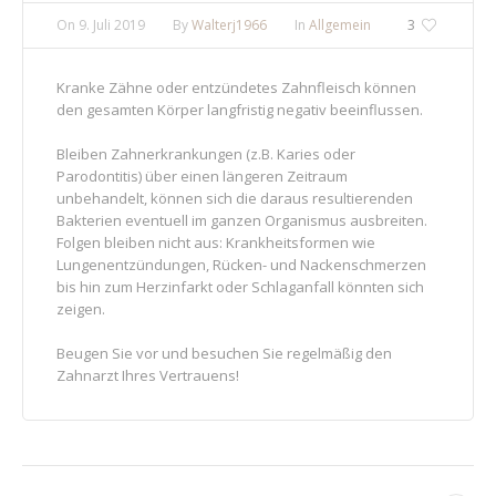
On
9. Juli 2019
By
Walterj1966
In
Allgemein
3
Kranke Zähne oder entzündetes Zahnfleisch können
den gesamten Körper langfristig negativ beeinflussen.
Bleiben Zahnerkrankungen (z.B. Karies oder
Parodontitis) über einen längeren Zeitraum
unbehandelt, können sich die daraus resultierenden
Bakterien eventuell im ganzen Organismus ausbreiten.
Folgen bleiben nicht aus: Krankheitsformen wie
Lungenentzündungen, Rücken- und Nackenschmerzen
bis hin zum Herzinfarkt oder Schlaganfall könnten sich
zeigen.
Beugen Sie vor und besuchen Sie regelmäßig den
Zahnarzt Ihres Vertrauens!