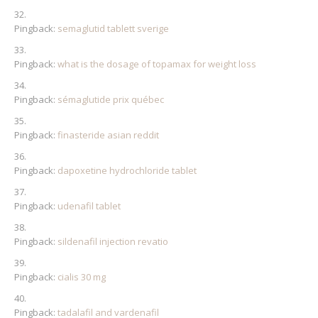
Pingback:
semaglutid tablett sverige
Pingback:
what is the dosage of topamax for weight loss
Pingback:
sémaglutide prix québec
Pingback:
finasteride asian reddit
Pingback:
dapoxetine hydrochloride tablet
Pingback:
udenafil tablet
Pingback:
sildenafil injection revatio
Pingback:
cialis 30 mg
Pingback:
tadalafil and vardenafil