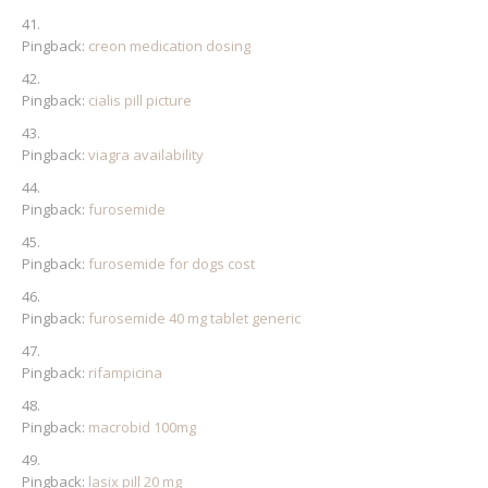
Pingback:
creon medication dosing
Pingback:
cialis pill picture
Pingback:
viagra availability
Pingback:
furosemide
Pingback:
furosemide for dogs cost
Pingback:
furosemide 40 mg tablet generic
Pingback:
rifampicina
Pingback:
macrobid 100mg
Pingback:
lasix pill 20 mg